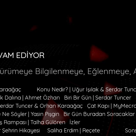
VAM EDİYOR
Yürümeye Bilgilenmeye, Eğlenmeye, A
Karaağaç
Konu Nedir? | Uğur Işılak & Serdar Tun
ik Dalına | Ahmet Özhan
Biri Bir Gün | Serdar Tuncer
 Serdar Tuncer & Orhan Karaağaç
Çat Kapı | MyMecr
 Ne Söyler | Yasin Pişgin
Bir Gün Buradan Soracaklar
ş Rampası | Talha Gülören
İzler
r Şehrin Hikayesi
Saliha Erdim | Reçete
Son