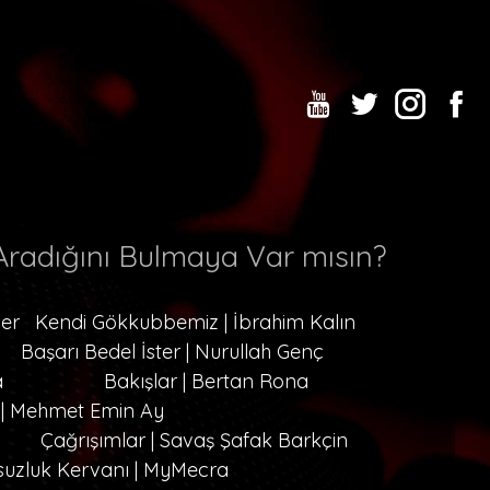
radığını Bulmaya Var mısın?
cer
Kendi Gökkubbemiz | İbrahim Kalın
Başarı Bedel İster | Nurullah Genç
a
Bakışlar | Bertan Rona
 | Mehmet Emin Ay
Çağrışımlar | Savaş Şafak Barkçin
suzluk Kervanı | MyMecra