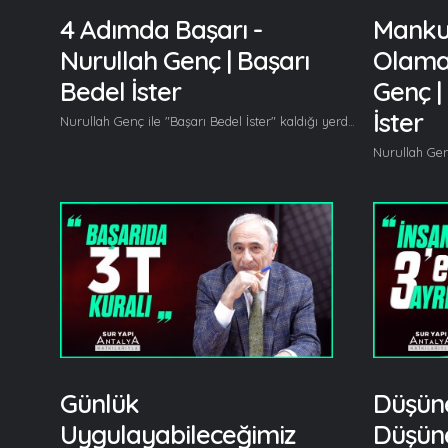
4 Adımda Başarı -
Mankur
Nurullah Genç | Başarı
Olamaz
Bedel İster
Genç |
İster
Nurullah Genç ile "Başarı Bedel İster" kaldığı yerden devam ediyor. Nurullah Genç bu bölümde, "Bilgi ve Yetenek" konuları üzerinde duruyor. Her hafta farklı konu başlıklarını ele alan Nurullah Genç bu bölümde, başarılı olmanın 4 temel kuralını açıklıyor. Nurullah Genç başlıca şunları söyledi; Bugün bilgi ve yetenek konuları üzerinde duracağım. Başarı için kendinizi serbest bırakın. Çok fazla sıkmayın ama kendinizi mutlaka kayıt altına da alın. Başarının 4 tane temel kavramı var ki bu 4 dört temel kavram olmadan başarı da olmuyor. Bunların dördünüde ufkunuzda bir yere yazmanız gerekiyor. Daha önce anlattığım kuralların hepsi bu 4 başlık altında geçerli aslında. Mesela 3T kuralı demiştik, o 3T kuralını dahi bu 4 başlık altında düşünmemiz gerekiyor. İşte bunlardan birisi bilgi, birisi yetenek, birisi tecrübe, biri de istek... Bu bölümde "Bilgi ve Yetenek" üzerinde durmak istiyorum. Diyeceksiniz ki hocam neyin bilgisi bu? Başarının bilgisi... Başarı nasıl elde edilir? Başarı bedel ister diyoruz, programlar boyunca anlatıyoruz, bütün bunlar başarı bilgisi... İki bilgiyi elde etmemiz gerekiyor. Bizi başarıya götürecek olan bilgiyi ve bizi başarmak için neler yapmamız gerektiğine dair yönlendirecek olan bilgiyi yani bilginin başarısı, başarının bilgisi. Bilginin başarısı ilgilendiğimiz alanla ilgili bilgileri sağlıklı olarak elde etmekten geçer. Mesela mühendis misiniz, Mühendislik ile ilgili bütün bilgilere en iyi şekilde vakıf olmanız bilginin başarısı olur, bilgiyle bir başarıya ulaşmak olur. Bu olmadan olmuyor yani bilgiyi elde etmeden başarı düşlemeyin, hayalinizde böyle bir başarı olmasın çünkü bilgilenmeyen kişinin başarısı olmaz çünkü başarı zaten bir bilgiyi organize etmekle ortaya çıkar. Bu yüzden yüce kitabımız Kuran'ımız oku diye başlıyor bize ilk emriyle. Oku. Okumak, bilgilenmek içindir. Bilgiyi elde etmeyen bir okumanın insanlara faydası olmaz, o bilgiyi elde edene de. O yüzden biz bilgileneceğiz, bizi başarıya götürecek bilgiyi elde edeceğiz. Hangi alanla iç içeysek, hangi alanla ilgili hayallerimiz varsa, hedeflerimizi neye göre koyduysak o hedeflere yönelik bilgileri mutlaka elde etmemiz gerekiyor... Bir de başarının bilgisi... Başarının bilgisini de kişisel gelişim programlarından, başarı bedel isterden ve buna benzer birtakım faaliyetlerden, programlardan elde etmemiz gerekiyor. Buradan şu sonucu çıkarabilirsiniz... Yürümenin bilgisini öğreneceksiniz yani nasıl yürüyeceğinizi öğreneceksiniz, hangi yollardan yürüyeceğinizi öğreneceksiniz. Yürümeyi beceremeyenin yolları kısa da olsa hedefe ulaşamaz, yürümeyi becerebilen kişinin yol bilmese başarıya ulaşması mümkün değildir. Bilginin başarısı yol bilmeyle alakalıdır, başarının bilgisi de yürümeyi bilmeyle alakalıdır. Hem yürümeyi becericeksiniz hem de yol bileceksiniz. Yol sizi hedeflere götürecek, yürümeyi bilmekte o yoldan geçmeyi sağlayacak. Bu ikisini iç içe düşündüğünüzde bilginin başarısını elde edersiniz, başarının bilgisini elde edersiniz... Devamı videomuzda... Gelin, Beraber Yürüyelim...
Günlük
Düşüne
Uygulayabileceğimiz
Düşüne