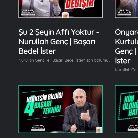
Şu 2 Şeyin Affı Yoktur -
Önyarg
Nurullah Genç | Başarı
Kurtul
Bedel İster
Genç |
İster
Nurullah Genç ile "Başarı Bedel İster" son bölümüyle sizlerle. Nurullah Genç, Başarı Bedel İster'in son bölümünde hiç bir şeyi hafife almamamız gerektiğinin ve taşın altına elimizi sokmadan başarılı olamayacağımızın üzerinde duruyor. Her hafta farklı konu başlıklarını ele alan Nurullah Genç, Başarı Bedel İster'in son bölümünde hiç bir şeyi hafife almamamız gerektiğini ve taşın altına elimizi sokmadan başarılı olamayacağımızı anlatıyor. Nurullah Genç son bölümde başlıca şunları söyledi; Değerli dostlar, Başarı Bedel İster'in son programındayız. Hepinize çok teşekkür ederiyorum. Bölümler boyu uzayan bu programı dikkatle takip ettiniz, yorumlar yaptınız, noksanları dile getirdiniz, tavsiyelerde bulundunuz, dualar ettiniz, bilmukabele diyorum bütün dualarınıza ve teşekkürlerinize... Hiç bir şeyi hafife almayacağız. Hafife alanların kaybettiği bir dünyadır bu dünya. Kim hafife alırsa kaybeder. Rakiplerimizi, işimizi, muhataplarımızı, ailemizi, devletimizi, milletimizi her şeyi gerekli önemi vererek dikkate almak mecburiyetindeyiz. Hiç ummadığımız yerden gelen bir taş başımızı yarabilir. Ne demiş eskiler; Ummadık taş, yarar baş... Başkalarını hafife almayacağız ama taşın altına da elimizi sokacağız. Taşın altına elimizi sokmadan başarılı olamayız... Aziz dostlar, taşın altına elimizi sokmadan altın filan, kese filan beklemeyelim. Şunu bilelim ki, emek vermeden kazandığımız her mal, her para, her altın vefasızdır, bize vefa etmez. Mutlaka ve mutlaka emek sarf ederek kazanalım, taşın altına elimizi sokarak kazanalım. İşte o zaman bereketli olacaktır hayatımız, kazandığımız bereketli olacaktır, harcadığımız bereketli olacaktır... Devamı videoda... Gelin, Beraber Yürüyelim...