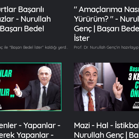
tlar Başarılı
" Amaçlarıma Nası
lar - Nurullah
Yürürüm? " - Nurul
 Başarı Bedel
Genç | Başarı Bede
İster
Nurullah Genç ile “Başarı Bedel İster” kaldığı yerden devam ediyor. Bu bölümde Nurullah Genç, mankurt ne demek ve mankurtlar neden başarılı olamaz konularını açıklıyor. Her hafta başarıya dair farklı konu başlıklarını ele alan Nurullah Genç bu bölümde mankutların neden başarılı olamayacağını anlatıyor. Nurullah Genç başlıca şunları söyledi; Mankurtlar başarılı olamaz, neden? Çünkü hafızaları kendilerine ait değildir. Mankurtlar başarılı olamaz çünkü tarihlerinden uzak yaşarlar. Mankurtlar başarılı olamaz çünkü iradeleri kendi elinde değildir ve efendileri vardır. Efendileri onlara ne derse onlarda onları yapar. Yıl 1987. Erzurum’da verdiğim ilk konferansın adı mankurtlardır. İlk okul öğretmenim gelmiş konferansa, beni dinledikten sonra çıkışta dedi ki; Nurullah’cım, çok güzeldi ama neden konuşmanın ismini mankurtlar koydun dedi. Ben de ona şu cevabı verdim; Hocam, gelecekte bu kavrama ihtiyacımız olacak. Bu kavram, hem ülkemizde hem dünyada çokça kullanılacak çünkü insanlık büyük bir mankurtlaşmanın eşiğinde. Ülkemde zaten yıllardır, ülkemin insanları mankurtlaştırılıyorlar. Ben mankurt kavramını ilk defa 1980’li yıllarda okuduğum Cengiz Aytmatov’un “Gün Olur Asra Bedel” romanında görmüştüm. Romanı birkaç defa okudum ama özellikle onun yaptığı mankurt tanımlaması üzerinde çokça düşündüm çünkü başarıyla birebir özdeşmiş bir kavram mankurt kavramı. Mankurt ise bir insan ondan asla başarı bekleyemezsiniz o sadece köledir, söyleneni yapar. Kendisine bir şeyleri dikte ettirirler, bir şeyleri ezberletirler o ezberlenenle yaşar. Bu mankurt hikayesini, bu ülkede herkesin bilmesi lazım diye düşünüyorum. Herkesin öğrenmesi lazım çünkü mankurt demek kendisinde olmayan insan demektir. Cengiz Aytmatov orada böyle anlatıyor, diyor ki; eski yüzyıllarda, Orta Asya da kabileler birbirleriyle savaşırlardı ve aldıkları esirleri köleleştirme yarışına girerlermiş. Bu köle yarışını JuanJuan diye bir kabile kazanıyor çünkü aldığı esirleri mankurtlaştıran kabilenin adı bu, JuanJuan. Bunlar değişik kabilelerle yaptıkları savaşlarda, aldıkları esirleri genç kızları, genç delikanlıları mankurtlaştırırken şöyle bir işlemden geçiriyorlar; ellerini ayaklarını bağlıyorlar, boyunlarına demir ya da tahta halkalar geçiriyorlar onları kızgın çölün içerisine bırakıyorlar, birkaç gün orada bekletiyorlar, onların hazır hale geldiklerini düşündükleri an kafa derilerini canlı canlı yüzüyorlar ve çıkarıyorlar ve hemen oracıkta kesilmiş bir devenin boyun derisinden bir parçayı alıp onların yüzülmüş kafalarına dikiyorlar ve onları tekrar kızgın çölün ortasına bırakıyorlar. 100 kişiden 3 kişi, 5 kişi, 10 kişi ya sağ kalıyor ya kalmıyor. Ölmek istiyor insanlar. Kafalarını yerlere vurarak kendilerini öldürmek istiyorlar. Ayakta kalanlar kimler biliyor musunuz? Onlar sadece ve sadece artık hafızalarını kaybedenler. Ayakta kalanların hafızası siliniyor. Nerden geldiğini bilmiyor, kim olduğunu bilmiyor, anasını bilmiyor, babasını bilmiyor, tarihinden haberi yok. Kimi tanıyor biliyor musunuz? Sadece ve sadece kafa derisini yüzen o adamı tanıyor, o ne derse onun izinden gidiyor, o ne derse onun yolundan gidiyor, onun emrinin dışına asla çıkmıyor. Bu adama mankurt deniyor işte. Köleleştirilmiş insan. Hafızası, benliği, tarihi, inancı ortadan kaldırılmış insan. Adeta kendisini efendisinin yarattığını zannediyor… Gelin, Beraber Yürüyelim...
nler - Yapanlar -
Mazi - Hal - İstikbal
rek Yapanlar -
Nurullah Genç | Ba