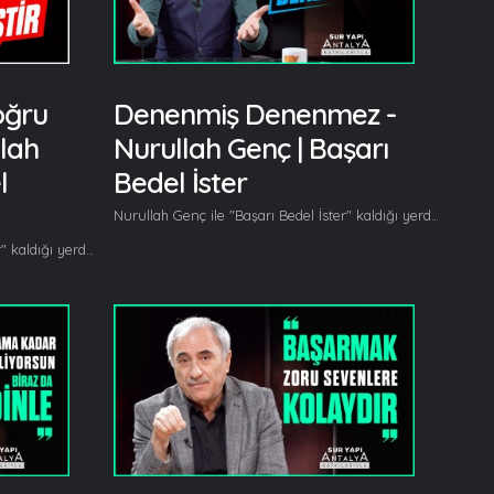
oğru
Denenmiş Denenmez -
lah
Nurullah Genç | Başarı
l
Bedel İster
Nurullah Genç ile "Başarı Bedel İster" kaldığı yerden devam ediyor. Nurullah Genç bu bölümde "Tecrübe ve İstek" konuları üzerinde duruyor. Her hafta farklı konu başlıklarını ele alan Nurullah Genç bu bölümde, başarıda tecrübe ve isteğin önemini anlatıyor. Nurullah Genç bu bölümde başlıca şunları söyledi; Daha önceki bölümde bilginin ve yeteneğin üzerinde durmuştum. Başarının temel 4 kavramından ikisiydi bilgi ve yetenek bugün diğer iki kavram; tecrübe ve istek bunların üzerinde duracağız... Tecrübeli misiniz? Kaç yıllık tecrübeniz var? İş ilanlarında, personel alımlarında sık sık bu ifadelere rastlarsınız. 20 yıllık tecrübesi olması lazım, müdürlüğe getirilebilmesi için 10 yıllık idari tecrübesi olması lazım ya da şu tecrübesi olması lazım... Nedir tecrübe? Tecrübe, bilginin hayata aktarılmış halidir. Hayattan nasibini almamış bilgi hamdır, ham bilgidir. Hayatla bütünleşmemiş bilgi ayakları havada olan bilgidir o yüzden mutlaka ve mutlaka elde ettiğimiz bilgileri bir de tecrübe ile sınamalıyız, tecrübe ile donandırmalıyız. Sütten ağzı yanan, yoğurdu üfleyerek yer. İşte bilginin tecrübe ile donanmış halinin adıdır bu... Bir bilginin hayattaki karşılığını tam öğrenmediğimiz sürece tecrübe sahibi olamayız... İkinci kavramımız bugün istek, motivasyon. Motivasyon olmadan da başarı olmuyor. Kendimizi mi isteklendireceğiz, başkalarını mı? Motivasyon, istek 2 türlüdür; kendimizi motive etmek, başkalarının bizi motive etmesi. Şunu çok net ifade edebiliriz, kendi kendinizi motive etmeyi bilmiyorsanız, başkalarının motivasyonunu hiç beklemeyin. Bizim kendimizi motive etmeyi beceremediğimiz bir yerde, istekle donanmadığımız bir yerde başkalarının bize vereceği isteğin, motivasyonun bir kıymeti yok. Önce kendinizi güçlü hissedeceksiniz, kendi isteğinizi kendinizde canlandıracaksınız arkasında başkalarıda size destek olursa, köstek olmazsa yolunuzda rahat yürürsünüz ama motivasyonu, isteği hep dışardan, birilerinden bekleyen insanlar hayal kırıklığına uğrarlar, hayalleri yok olur. İstekleri olmayanların, motivasyonu yerinde olmayanların başarısından söz edemeyiz... Devamı videomuzda... Gelin, Beraber Yürüyelim...
Nurullah Genç ile "Başarı Bedel İster" kaldığı yerden devam ediyor. Nurullah Genç bu bölümde meselelere nasıl bakmamız gerektiğinin üzerinde duruyor. Her hafta başarıya dair farklı konu başlıklarını ele alan Nurullah bu bölümde meselelere nasıl bakmamız gerektiğini anlatıyor. Nurullah Genç bu bölümde başlıca şunları söyledi; Başarı Bedel İster'de bugün meselelere nasıl bakmamız gerektiğinin üzerinde duracağım çünkü bakış açısı son derece önemlidir. Nasıl baktığımız o kadar önemlidir ki eğer doğru bakmayı beceremiyor isek doğru görmemizde, doğru anlamamızda mümkün değil. Ve meselelerimiz sadece dıştan gördüğümüz gibi de olmuyor, iç ve dış diye iki kavram var biliyorsunuz fizik yada metafizik... Ruhumuz var, bedenimiz var. Biz aynaya baktığımızda yüzümüzü görüyoruz ancak ruhumuzu bedenimizden kurtulduğumuz anda hissedebiliyoruz yada bedenimizin dışında bir varlık olduğumuzu düşündüğümüzde ruhumuzla karşı karşıya kalabiliyoruz... Bakış açısı o kadar önemlidir ki, medeniyetimizi anlamaya çalışırken, kendimizi anlamaya çalışırken bizim tavrımızı belirler. Bakış açısı o kadar önemlidir ki, iki dünyayı anlamamıza yardımcı olur... Devamı videomuzda... Gelin, Beraber Yürüyelim...