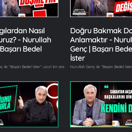
ılardan Nasıl
Doğru Bakmak D
uruz? - Nurullah
Anlamaktır - Nurul
 Başarı Bedel
Genç | Başarı Bede
İster
Nurullah Genç ile "Başarı Bedel İster" uzun bir aranın ardından kaldığı yerden devam ediyor. Nurullah Genç bu bölümde hatalarımızdan nasıl ders almamız gerektiğinin üzerinde duruyor. Her hafta farklı konu başlıklarını ele alan Nurullah Genç bu bölümde, hatalarımızdan nasıl ders almamız gerektiğini anlatıyor. Nurullah Genç bu bölümde başlıca şunları söyledi; Hatalarımızdan ders almadığımız sürece, hataları tekrar ettiğimiz sürece ilerleyemeyiz, adım atamayız. Bu yüzden hatalar analizi yapmamamız gerekiyor. Herkesin kendisine bakması lazım, ben hangi hayataları yapıyorum... Bir de bazı hatalar var ki bütün efkar-ı umumiyeyi, cümlemizi, devleti, devleti yönetenleri, kamu yönetimini, özel sektörü, aileleri, fertleri baştan sona bütün insanlığı ilgilendiriyor... Önyargılardan kurtulmadıkça bakış açımızı düzeltmemiz mümkün değil ve bu hatalar analizi bizi önyargılardan kurtaracaktır. Onun için hatalar analizini ünlü düşünür Bacon'dan alarak anlatıyorum ben zaman zaman çünkü güzel bir tasnifi var adamın diyor ki, insanlar şu 4 hatadan birisine düşebilir, bunlara düşmemeleri gerekir ve hata başlıklarını da öyle bir seçiyor ki gerçekten başlıklardan etkileniyorsunuz... Devamı videoda... Gelin, Beraber Yürüyelim...