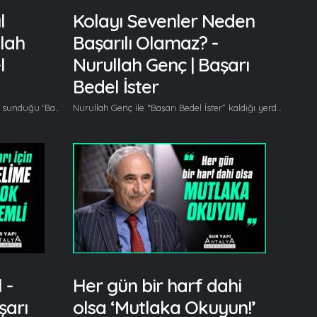
l
Kolayı Sevenler Neden
lah
Başarılı Olamaz? -
l
Nurullah Genç | Başarı
Bedel İster
Prof. Dr. Nurullah Genç’in hazırlayıp sunduğu ‘Başarı Bedel İster’ My Mecra’da yolculuğuna devam ediyor. Gazali’nin bir sözüyle başlıyor sohbete ve o söz; cevizin kabuğunu kırıp özüne inemeyenler cevizin tamamını kabuk zannederler. Sonra Nurullah Genç; Konuşanlar iç yolculuğuna çıkamazlar, sabahtan akşama kadar başkalarını dinliyorsun birazda kendini dinle. Cevizin kabuğunu kırıp da özüne inemeyenler tamamını kabuk zannederler sözü bu dünyada her alanda kullanabileceğimiz çok güzel bir sözdür; derine inemeyip yüzeyde kalanları anlatır, meseleleri tahlil etmeyi beceremeyenleri, kabukta gezinenleri ve kolayca hüküm verenleri, bir hadiseye tam vakıf olmadan biliyormuş gibi davranıp ukalaca tavır takınanları kısaca hayatın içerisinde nerede bir aslını astarını bilmeme varsa onları anlatıyor, bizi anlatıyor yani. Bir de kabuğu bilmeyenler var, buranın zaten affedilebilir tarafı yok, bunu daha önce anlatmıştık mankurtlaştırılmış tipler kabuğu dahi bilmezler. Başkalarının ölümüne kendi ölümümüz gibi bakabildiğimiz zaman dünya değişir, başkalarının ıstırabına kendi ızdırabımız gibi bakabildiğimiz zaman dünya değişir. Bakış açısı bana adeta efendimizin; kendisi için istediğini başkası için isteyen, kendisi için istemediğini başkası için de istemeyen adam olmadıkça tam mü’min olamayacağımız hadisi şerifini hatırlattı. Kendi kabuklarını kıranlar başkalarının kabuklarını kırabilirler. Ancak kendisi hakkında hiç hüküm vermeyenler başka hakkında onlarca hüküm veriyorlar. Böyle bir çağda yaşıyoruz. Başarı için esas olan husus analizini iyi yapmaktır. Kabuklar o kadar fazla ki, o kadar çok kabuk var ki ama en önemlisi kendi kabuğumuzdur. Bir insan kendi dedikodusunu yapmaya başladığı an şunu diyor; vay be asıl dedikodusu yapılması gereken kişi benmişim. İnsan kendisini analiz etmeli ancak beni başkalarına hakim kılan bir merkez değil, beni analiz eden ve o benin içerisinden hayata yol bulan bir anlayıştan bahsediyorum. Amerikalı iki bilim insanının buluşu; insan hayatı dört bölgeden ibarettir, bu dört bölgeyi iyi analiz ettiğinizde kendinizle alakalı bir yola çıkmış olursunuz. Birinci bölge kör bölge; sizin de bilmediğiniz bölge.. ancak bu bölge kimseye zarar veremez. İkinci bölge açık bölge; herkesin rahatlıkla bildiği şeyler, buranın da bir zararı yok. Üçüncü bölge yarı açık bölge, başkalarının bildiği sizin bilmediğiniz şeyler. Hikayeyi, kastımızı tam bilmediği için kendi gördükleriyle yorumlar yapıyor. Dedikodu yarı açık alandır. Bunun da çok fazla zararı yoktur. Dördüncü bölge yarı kör bölge, bunu sadece siz biliyorsunuz ama karşıdakiler bilmiyor. İnsanı iki yüzlü yapan, gülümserken içi kan ağlayan, sırlar dünyanız, insanı dürüst yapan ya da yapmayan. Senaryoların, sinema filmlerinin, dizi filmlerin, gizemli hadiselerin, tiyatroların geçtiği yer.. İşte kabuğu kırılması gereken yer burasıdır. Buranın kabuğunu kıramayanlar hastalıkları ile devam ederler. Bir insana düşen odur ki; önce kendi yarı kör alanının kabuğunu kırsın ve oranın özüne insin. Oradaki hastalıkları görsün… diye devam etti… Gelin, Beraber Yürüyelim...
Nurullah Genç ile “Başarı Bedel İster” kaldığı yerden devam ediyor. Bu bölümde Nurullah Genç “Mankurtlar Başarılı Olamaz” başlığını açıklıyor. Her hafta başarıya dair farklı konu başlıklarını ele alan Nurullah Genç bu bölümde mankurtların neden başarılı olamayacağını anlatıyor. Nurullah Genç başlıca şunları söyledi; Çok uyumayın. Zaman planınızı yapın. Çatışmalarınızı çözün. Odaklanın. Başarı bütünüyle ruhsal bir meseledir. Başarı bütünüyle bedensel bir meseledir. Zamanı yönetemezseniz başarılı olamazsınız. Bizden adam olmaz kelimesini kim kullandı? Niye kullanıyoruz? Bizden adam olur. Biz gerekeni yaparsak bizden adam olur ama bu gereken nedir? İşte ben bu programda gerekeni anlatmaya çalışıyorum. Çinlilerin bir atasözü var; “Çocuklara balık yemeyi değil, Balık tutmayı öğretin” diyorlar. Siz balık tutmayı biliyor musunuz? Yemeyi herkes bilir. Başarı ortaya bir ürün koyma meselesidir. Hizmet üretme meselesidir. Başarı ürettiğiniz hizmetle ortaya koyduğunuz eserle ölçülebilir. Biz başkalarından bekleyen değil, başkalarının kendisinden beklediği. Alan el değil, veren el olma gayreti içerisinde çalışırsak başarılı olabiliriz. Bu da bir zihniyet dünyasının değişimiyle olur. Bu insanın kendini değiştirmesiyle mümkün olabilir başa türlü mümkün olmaz. Eğer siz nesillerinize bir şey bırakmak için, vatanınıza bir şey armağan etmek için bir ruh taşıyorsanız sesime kulak verin. Mankurtlaşmamamız lazım. Kolaydan uzak durun. Çünkü kolayı ararsanız başarı elde edemezsiniz. Başarı kolaylıkla gelen bir şey değil. Başarı kolayca elde edilen bir şey olsaydı, bütün atletler olimpiyat şampiyonu olurdu. Mesela bütün güreşçiler dünya şampiyonu olurdu. Mesela bütün bilimadamları dünyanın en büyük ödüllerini alırlardı. Mesela bütün şairler ayakta alkışlanırdı. Mesela bütün yazarlar Fuzuli olurdu. Başarı kolay elde edilebilen bir şey olsaydı bütün yönetenler büyük liderler haline gelirlerdi. Böyle olmuyor. Başarı kolaylıkla gelmiyor.
 -
Her gün bir harf dahi
şarı
olsa ‘Mutlaka Okuyun!’