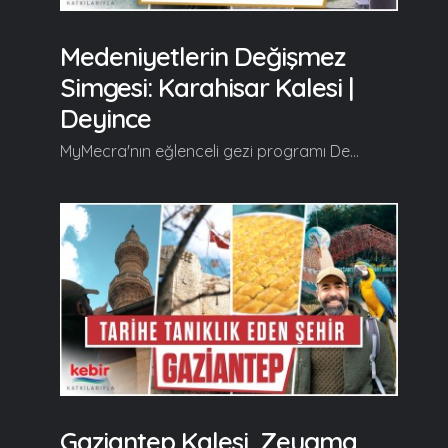
Medeniyetlerin Değişmez
Simgesi: Karahisar Kalesi |
Deyince
MyMecra'nın eğlenceli gezi programı Deyince'nin yeni durağı tarihe tanıklık eden şehir Afyonkarahisar oluyor. Deyince, yeni bölümünde tarihi ve turistik güzellikleriyle herkesi hayran bırakan Kocatepe, Afyonkarahisar Kültür ve Sanat Evi, Tarih Sokağı, Afyonkarahisar Kalesi, Ulu Camii, Bedesten, Taşhan, Türk İslam Sanatları Müzesi, Mevlevi Camii, Frig Vadisi, Afyonkarahisar Gastronomi Konağı, Afyon Paşa Camii, Akarçay Nehri'nin en özel yanlarını izleyiciyle buluşturuyor... Devamı videoda... Gelin, Beraber Yürüyelim...
Gaziantep Kalesi, Zeugma