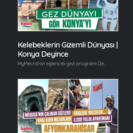
Kelebeklerin Gizemli Dünyası |
Konya Deyince
MyMecra'nın eğlenceli gezi programı Deyince'nin yeni durağı maneviyat ikliminin kalbi, kadim devlet Selçuklu'nun başkenti Konya oluyor. Deyince, yeni bölümünde tarihi ve manevi güzellikleriyle herkesi hayran bırakan Mevlana Türbesi, Sultan Selim Camii, Konya Panaroma Müzesi, Kadınlar Pazarı, Aziziye Camii, Bedesten, Kapı Camii, İplikçi Camii, Konya Sanayi Mektebi, Mecmau'l Bahreyn, Sille, Aya Eleni Kilisesi, Tropikal Kelebek Bahçesi, Zazadın Hanı ve Konya Bilim Merkezi'nin en özel yanlarını izleyiciyle buluşturuyor... Devamı videoda... Gelin, Beraber Yürüyelim...