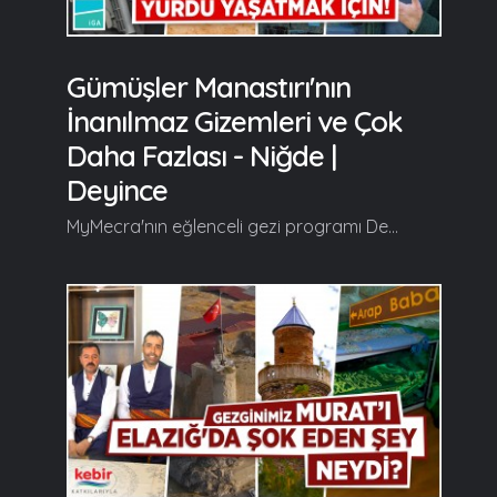
Gümüşler Manastırı'nın
İnanılmaz Gizemleri ve Çok
Daha Fazlası - Niğde |
Deyince
MyMecra'nın eğlenceli gezi programı Deyince'nin yeni bölüm durağı 10.000 yıl öncesine dayanan tarihiyle kadim medeniyetler şehri Niğde oluyor. Deyince, yeni bölümünde tarihi güzellikleri ve medeniyetiyle herkesi hayran bırakan Yeşilburç Klisesi, Niğde Kalesi, Alaaddin Camii, Cullaz Sokağı-Göncü Konağı, Gümüşler Manastırı, Antik Roma Havuzu, Kemerhisar Kasabası, Tyana Antik Kenti, Niğde Müzesi, Eski Saray Mahallesi, Rum Klisesi, Sungurbey Camii, Ermeni Klisesi ve Ak Medrese'nin en özel yanlarını izleyiciyle buluşturuyor... Devamı videoda... Gelin, Beraber Yürüyelim...