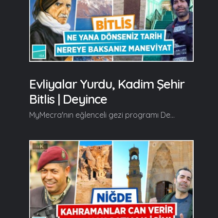
Evliyalar Yurdu, Kadim Şehir
Bitlis | Deyince
MyMecra'nın eğlenceli gezi programı Deyince'nin yeni bölüm durağı tarihi, manevi iklimi, sıcacık insanı, lezzetleri ve doğal güzellikleriyle "Bitlis" oluyor. Deyince, yeni bölümünde tarihi güzellikleri ve medeniyetiyle herkesi hayran bırakan Bitlis Kalesi, Ulu Camii, Şerefiye Camii, Feyzullah Ensari Hazretleri Türbesi, Şeyh Fethullah Hazretleri Türbesi, Selçuklu Meydan Mezarlığı, Kümbetler, Abdurrahman Gazi Türbesi, Etnografya Müzesi, Nemrut Krater Gölü, El Aman Hanı ve Abdurrahman Taği Hazretleri Türbesi'nin en özel yanlarını izleyiciyle buluşturuyor... Devamı videoda... Gelin, Beraber Yürüyelim...