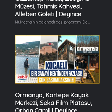
Müzesi, Tahmis Kahvesi,
Alleben Göleti | Deyince
MyMecra'nın eğlenceli gezi programı Deyince'nin yeni durağı Gaziantep oluyor. Deyince, yeni bölümünde tarihi ve turistik güzellikleriyle herkesi hayran bırakan Gaziantep Kalesi, Hamam Müzesi, Mutfak Müzesi, Zincirli Bedesten, Bakırcılar Çarşısı, Panaroma Müzesi, Tahmis Kahvesi, Mutfak Sanatları Merkezi, Avrupa'nın En Büyük Hayvanat Bahçesi, Alleben Göleti, Rum Kale, Zeugma Mozaik Müzesi'nin en özel yanlarını izleyiciyle buluşturuyor... Devamı videoda... Gelin, Beraber Yürüyelim...
Ormanya, Kartepe Kayak
Merkezi, Seka Film Platosu,
Orhan Camii | Deyince