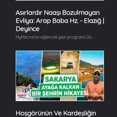
Asırlardır Naaşı Bozulmayan
Evliya: Arap Baba Hz. - Elazığ |
Deyince
MyMecra'nın eğlenceli gezi programı Deyince'nin yeni durağı doğunun incisi, kadim medeniyetler kenti, gakkoşların harman olduğu Elazığ nam-ı diğer El Aziz oluyor. Deyince, yeni bölümünde tarihi güzellikleri ve medeniyetiyle herkesi hayran bırakan Kapalı Çarşı, Çamyatağı Köyü, Harput Şefik Gül Kültür Evi, Arap Baba Türbesi, Harput Cam Seyir Terası, Harput Kalesi, Harput Konuk Evi, Ahmet Tevfik Ozan Fuar ve Kongre Merkezi, Haymeana Kadın Kooperatifi, Keban Çırçır Şelalesi Alabalık Tesisleri ve Harput Musiki Müzesi'nin en özel yanlarını izleyiciyle buluşturuyor... Devamı videoda... Gelin, Beraber Yürüyelim...
Hoşgörünün Ve Kardeşliğin