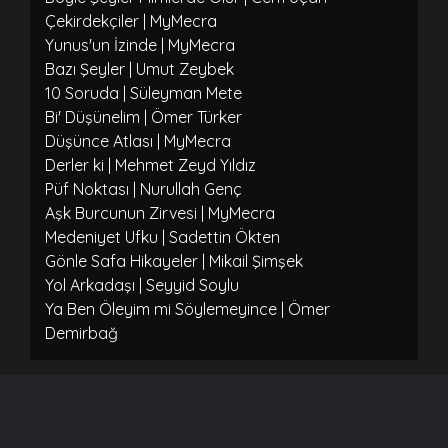
Çekirdekçiler | MyMecra
Yunus'un İzinde | MyMecra
Bazı Şeyler | Umut Zeybek
10 Soruda | Süleyman Mete
Bi' Düşünelim | Ömer Türker
Düşünce Atlası | MyMecra
Derler ki | Mehmet Zeyd Yıldız
Püf Noktası | Nurullah Genç
Aşk Burcunun Zirvesi | MyMecra
Medeniyet Ufku | Sadettin Ökten
Gönle Safa Hikayeler | Mikail Şimşek
Yol Arkadaşı | Seyyid Soylu
Ya Ben Öleyim mi Söylemeyince | Ömer
Demirbağ