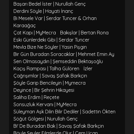
Başarı Bedel İster | Nurullah Genç
Derdini Söyle | Hayati İnanç
Bi Mesele Var | Serdar Tuncer & Orhan
Karaağaç
Çat Kapı | MyMecra
Bakışlar | Bertan Rona
Eski Günlerdeki Gibi | Serdar Tuncer
Mevla Bize Ne Söyler | Yasin Pişgin
Bir Gün Buradan Soracaklar | Mehmet Emin Ay
Sen Olmasaydın | Şemseddin Bektaşoğlu
Kaçış Rampası | Talha Gülören
İzler
Çağrışımlar | Savaş Şafak Barkçin
Şöyle Garip Bencileyin | Mymecra
Deyince | Bir Şehrin Hikayesi
Saliha Erdim | Reçete
Sonsuzluk Kervanı | MyMecra
Süleyman Aşk Dilin Bilir Dediler | Sadettin Ökten
Söğüt Gölgesi | Nurullah Genç
Bi' De Buradan Bak | Savaş Şafak Barkçin
Böyle Şeyler Filmlerde Olur | Cem Uçan