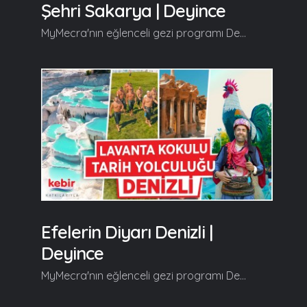
Şehri Sakarya | Deyince
MyMecra'nın eğlenceli gezi programı Deyince'nin yeni durağı 'Sakarya Türküsü' şiirinin muhatabı, kültürün, doğanın, bisikletin ve sporun şehri Sakarya oluyor. Deyince, yeni bölümünde tarihi güzellikleriyle herkesi hayran bırakan 2. Beyazıt Köprüsü, Sakarya Nehri, Seracılık Mükemmeliyet Merkezi, Kültür Konağı, Yunus Paşa Camii, Tarihi Çınar Ağacı, Karagöl Yaylası, Paraşüt Tepe, Yeni Sakarya Atatürk Stadı, Karasu Fındık Bahçeleri, Yanık Fidan Üretim ve Teşhir Merkezi, Acarlar Longozu, Melen Botanik Bahçesi, Orhan Camii, Uzun Çarşı, Sakar Baba Türbesi ve Sapanca Gölü'nün en özel yanlarını izleyiciyle buluşturuyor... Devamı videoda... Gelin, Beraber Yürüyelim...
Efelerin Diyarı Denizli |
Deyince
MyMecra'nın eğlenceli gezi programı Deyince'nin yeni durağı yeşilin hüküm sürdüğü, tarihiyle, kültürüyle, yemekleriyle ve hatta efeleriyle nam salmış Ege'nin güzel şehri Denizli oluyor. Deyince, yeni bölümünde tarihi ve manevi güzellikleriyle herkesi hayran bırakan Hierapolis Nekropol Alanı, Frontinius Caddesi, Kleopatra Antik Havuzu, Plutonium, Antik Tiyatro, Hierapolis Arkeoloji Müzesi, Pamukkale Travertenleri, Karahayıt-Kırmızı Su, Bağbaşı Yaylası, Denizli Konservatuarları, Laodikya Antik Kent, Yağlı Güreş Festivali, Nihat Zeybekçi Kongre ve Kültür Merkezi'nin en özel yanlarını izleyiciyle buluşturuyor... Devamı videoda... Gelin, Beraber Yürüyelim...