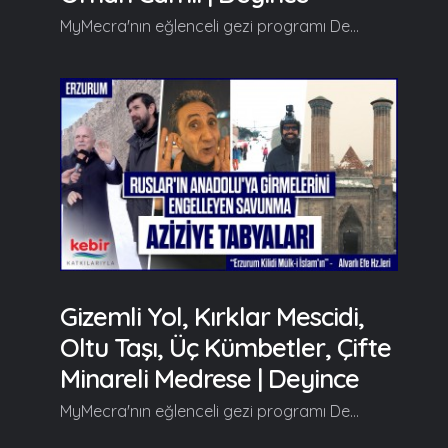
MyMecra'nın eğlenceli gezi programı Deyince'nin yeni durağı Kocaeli oluyor. Deyince, yeni bölümünde tarihi ve turistik güzellikleriyle herkesi hayran bırakan Türkiye'nin en büyük tematik parklarından Ormanya, Kartepe Cam Teras, Kartepe Kayak Merkezi, Seka Film Platosu, Orhan Camii, Tarih Koridoru, Çoban Mustafa Paşa Camii ve Külliyesi ile Kocaeli'nin en özel yanlarını izleyiciyle buluşturuyor... Daha fazlası videoda... Gelin, Beraber Yürüyelim...
Gizemli Yol, Kırklar Mescidi,
Oltu Taşı, Üç Kümbetler, Çifte
Minareli Medrese | Deyince
MyMecra'nın eğlenceli gezi programı Deyince'nin yeni durağı dadaşlar diyarı Erzurum oluyor... Deyince, yeni bölümünde kültürel ve tarihi güzellikleriyle herkesi hayran bırakan Çifte Minareli Medrese, Üç Kümbetler, Erzurum Kalesi, Kırklar Mescidi, Erzurum Evleri, Aziziye Tabyası, Abdurrahman Gazi Türbesi, Gizemli Yol, Tebrizkapı Çarşısı, Taşhan, Erzurum Kongre Binası, Yakutiye Medresesi, Palandöken ve Narman Peri Bacaları ile Erzurum'un en özel yanlarını izleyiciyle buluşturuyor. Daha fazlası videoda... Gelin, Beraber Yürüyelim...