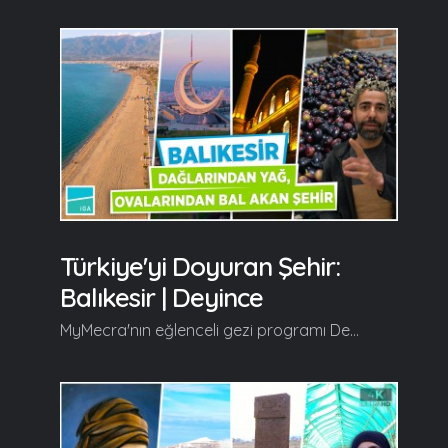
Türkiye'yi Doyuran Şehir:
Balıkesir | Deyince
MyMecra'nın eğlenceli gezi programı Deyince'nin yeni bölüm durağı dağlarından yağ, ovalarından bal akan bal şehir "Balıkesir" oluyor. Deyince, yeni bölümünde tarihi güzellikleri ve medeniyetiyle herkesi hayran bırakan Balıkesir'in Sındırgı Cumhuriyet Meydanı, Balkuru Sebze Meyve Kurutma Tesisi, Hisaralan İda Madra Jeoparkı, Kışla Müze Han, Çınarlı Yol, 15 Temmuz Anıtı, Avlu Rekreasyon Alanı, Çamlık Rölyef Alanı, 15 Temmuz Şehitler Camii, Balıkesir Millet Kütüphanesi Ahmet Kot Kitaplığı, Balmek Atölyeleri, Dijital Gençlik Merkezi, Zağanos Paşa Camii İvrindi Sokak Hayvanları Bakım Evi ve Rehabilitasyon Merkezi, Havran Kent Müzesi, Nermin Hanım Zeytinliği, Edremit - Altınkum Sahili, Baçem, Burhaniye - Ören Sahili, Akkızhan, Karesi Bey Türbesi'nin en özel yanlarını izleyiciyle buluşturuyor... Devamı videomuzda... Gelin, Beraber Yürüyelim...