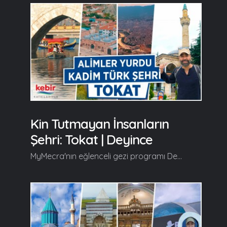
Kin Tutmayan İnsanların
Şehri: Tokat | Deyince
MyMecra'nın eğlenceli gezi programı Deyince'nin yeni durağı alimler yurdu, şairler yatağı, on beşliler diyarı, tarihi kadim Türk şehri Tokat oluyor. Deyince, yeni bölümünde tarihi ve manevi güzellikleriyle herkesi hayran bırakan Garipler Camii, Taşhan, Tokat Kültür ve Sanat Evi, Halit Sokak, Sık Dişini Helası, Ulu Camii, Ali Paşa Camii, Şeyh Şirvâni Hazretleri Kabristanı, Gıjgıj Tepesi, Hıdırlık Köprüsü, Tokat Şehir Müzesi, Alaca Mescid, Saat Kulesi, Tokat Mevlevihanesi, Gazi Osman Paşa Plevne Müzesi, Atatürk Evi ve Etnoğrafya Müzesi'nin en özel yanlarını izleyiciyle buluşturuyor... Devamı videoda... Gelin, Beraber Yürüyelim...