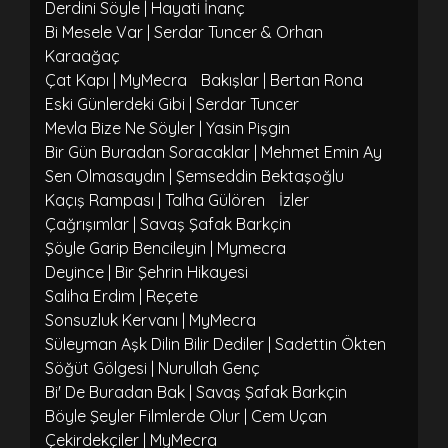
Derdini Söyle | Hayati İnanç
Bi Mesele Var | Serdar Tuncer & Orhan
Karaağaç
Çat Kapı | MyMecra
Bakışlar | Bertan Rona
Eski Günlerdeki Gibi | Serdar Tuncer
Mevla Bize Ne Söyler | Yasin Pişgin
Bir Gün Buradan Soracaklar | Mehmet Emin Ay
Sen Olmasaydın | Şemseddin Bektaşoğlu
Kaçış Rampası | Talha Gülören
İzler
Çağrışımlar | Savaş Şafak Barkçin
Şöyle Garip Bencileyin | Mymecra
Deyince | Bir Şehrin Hikayesi
Saliha Erdim | Reçete
Sonsuzluk Kervanı | MyMecra
Süleyman Aşk Dilin Bilir Dediler | Sadettin Ökten
Söğüt Gölgesi | Nurullah Genç
Bi' De Buradan Bak | Savaş Şafak Barkçin
Böyle Şeyler Filmlerde Olur | Cem Uçan
Çekirdekçiler | MyMecra