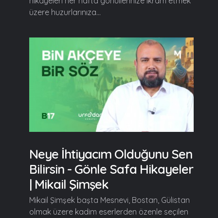
hikayeleri her hafta gönüllerinize ikram etmek
üzere huzurlarınıza...
Neye İhtiyacım Olduğunu Sen
Bilirsin - Gönle Safa Hikayeler
| Mikail Şimşek
Mikail Şimşek başta Mesnevi, Bostan, Gülistan
olmak üzere kadim eserlerden özenle seçilen