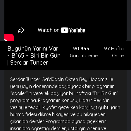
Bugünün Yarını Var
90.955
97
Hafta
- B165 - Biri Bir Gün
Görüntüleme
Önce
| Serdar Tuncer
Serdar Tuncer, Sa'düddîn Ökten Bey Hocamız ile
yeni yayın döneminde başlayacak bir programın
“spoiler”ını vererek başlıyor bu haftaki “Biri Bir Gün”
programına. Programın konusu, Harun Reşid’in
veziriyle tebdili kıyafet gezerken karşılaştığı ihtiyarın
hurma fidesi dikme hikayesi ve bu hikayeden
çıkarılan dersler. Programda ayrıca çiçeklerin
insanlara öğrettiği dersler, ustalığın önemi ve