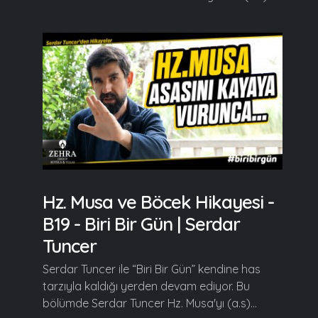
Hz. Musa ve Böcek Hikayesi -
B19 - Biri Bir Gün | Serdar
Tuncer
Serdar Tuncer ile “Biri Bir Gün” kendine has
tarzıyla kaldığı yerden devam ediyor. Bu
bölümde Serdar Tuncer Hz. Musa'yı (a.s)...