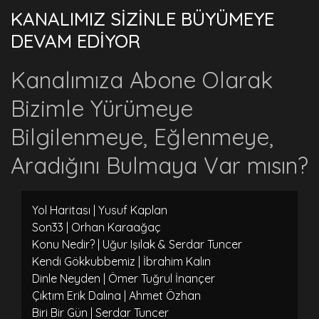
KANALIMIZ SİZİNLE BÜYÜMEYE
DEVAM EDİYOR
Kanalımıza Abone Olarak
Bizimle Yürümeye
Bilgilenmeye, Eğlenmeye,
Aradığını Bulmaya Var mısın?
Yol Haritası | Yusuf Kaplan
Son33 | Orhan Karaağaç
Konu Nedir? | Uğur Işılak & Serdar Tuncer
Kendi Gökkubbemiz | İbrahim Kalın
Dinle Neyden | Ömer Tuğrul İnançer
Çıktım Erik Dalına | Ahmet Özhan
Biri Bir Gün | Serdar Tuncer