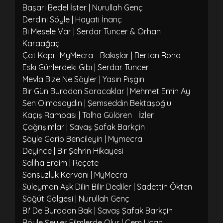
Başarı Bedel İster | Nurullah Genç
Derdini Söyle | Hayati İnanç
Bi Mesele Var | Serdar Tuncer & Orhan
Karaağaç
Çat Kapı | MyMecra
Bakışlar | Bertan Rona
Eski Günlerdeki Gibi | Serdar Tuncer
Mevla Bize Ne Söyler | Yasin Pişgin
Bir Gün Buradan Soracaklar | Mehmet Emin Ay
Sen Olmasaydın | Şemseddin Bektaşoğlu
Kaçış Rampası | Talha Gülören
İzler
Çağrışımlar | Savaş Şafak Barkçin
Şöyle Garip Bencileyin | Mymecra
Deyince | Bir Şehrin Hikayesi
Saliha Erdim | Reçete
Sonsuzluk Kervanı | MyMecra
Süleyman Aşk Dilin Bilir Dediler | Sadettin Ökten
Söğüt Gölgesi | Nurullah Genç
Bi' De Buradan Bak | Savaş Şafak Barkçin
Böyle Şeyler Filmlerde Olur | Cem Uçan