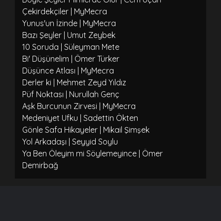
Çekirdekçiler | MyMecra
Yunus'un İzinde | MyMecra
Bazı Şeyler | Umut Zeybek
10 Soruda | Süleyman Mete
Bi' Düşünelim | Ömer Türker
Düşünce Atlası | MyMecra
Derler ki | Mehmet Zeyd Yıldız
Püf Noktası | Nurullah Genç
Aşk Burcunun Zirvesi | MyMecra
Medeniyet Ufku | Sadettin Ökten
Gönle Safa Hikayeler | Mikail Şimşek
Yol Arkadaşı | Seyyid Soylu
Ya Ben Öleyim mi Söylemeyince | Ömer
Demirbağ