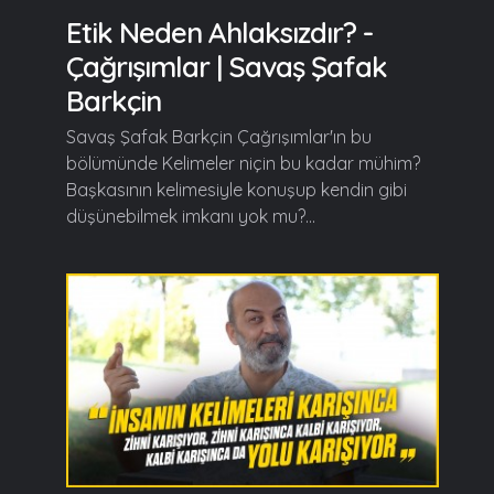
Etik Neden Ahlaksızdır? -
Çağrışımlar | Savaş Şafak
Barkçin
Savaş Şafak Barkçin Çağrışımlar'ın bu
bölümünde Kelimeler niçin bu kadar mühim?
Başkasının kelimesiyle konuşup kendin gibi
düşünebilmek imkanı yok mu?...