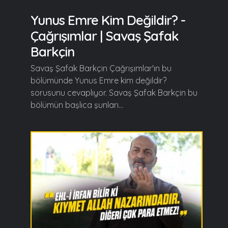
Yunus Emre Kim Değildir? -
Çağrışımlar | Savaş Şafak
Barkçin
Savaş Şafak Barkçin Çağrışımlar'ın bu
bölümünde Yunus Emre kim değildir?
sorusunu cevaplıyor. Savaş Şafak Barkçin bu
bölümün başlıca şunları...