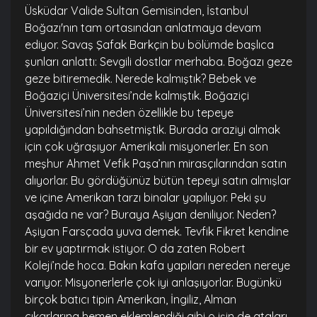
Üsküdar Valide Sultan Gemisinden, İstanbul
Boğazı'nın tam ortasından anlatmaya devam
ediyor. Savaş Şafak Barkçin bu bölümde başlıca
şunları anlattı: Sevgili dostlar merhaba. Boğazı geze
geze bitiremedik. Nerede kalmıştık? Bebek ve
Boğaziçi Üniversitesi’nde kalmıştık. Boğaziçi
Üniversitesi’nin neden özellikle bu tepeye
yapıldığından bahsetmiştik. Burada araziyi almak
için çok uğraşıyor Amerikalı misyonerler. En son
meşhur Ahmet Vefik Paşa’nın mirasçılarından satın
alıyorlar. Bu gördüğünüz bütün tepeyi satın almışlar
ve içine Amerikan tarzı binalar yapılıyor. Peki şu
aşağıda ne var? Buraya Aşiyan deniliyor. Neden?
Aşiyan Farsçada yuva demek. Tevfik Fikret kendine
bir ev yaptırmak istiyor. O da zaten Robert
Koleji’nde hoca. Bakın kafa yapıları nereden nereye
varıyor. Misyonerlerle çok iyi anlaşıyorlar. Bugünkü
birçok batıcı tipin Amerikan, İngiliz, Alman
çıkarlarına hemen eklemlendiği gibi o işin de ataları