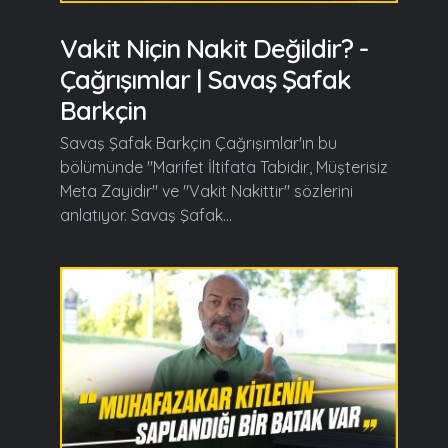
Vakit Niçin Nakit Değildir? -
Çağrışımlar | Savaş Şafak
Barkçin
Savaş Şafak Barkçin Çağrışımlar'ın bu
bölümünde "Marifet İltifata Tabidir, Müşterisiz
Meta Zayidir" ve "Vakit Nakittir" sözlerini
anlatıyor. Savaş Şafak...