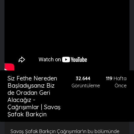
Siz Fethe Nereden
32.644
119
Hafta
Başladıysanız Biz
Görüntüleme
Önce
de Oradan Geri
Alacağız -
Çağrışımlar | Savaş
Şafak Barkçin
Savaş Şafak Barkçin Çağrışımlar'ın bu bölümünde