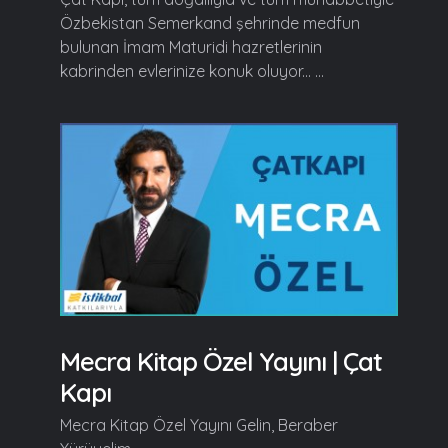
Özbekistan Semerkand şehrinde medfun
bulunan İmam Maturidi hazretlerinin
kabrinden evlerinize konuk oluyor... ...
Mecra Kitap Özel Yayını | Çat
Kapı
Mecra Kitap Özel Yayını Gelin, Beraber