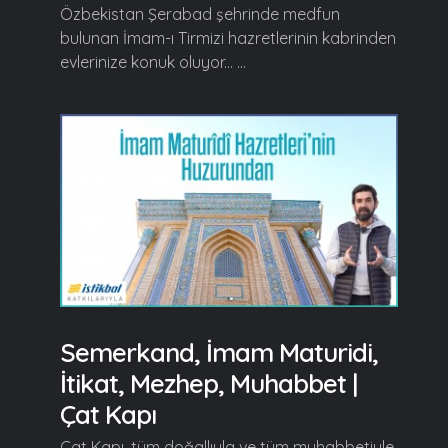
Özbekistan Şerabad şehrinde medfun
bulunan İmam-ı Tirmizi hazretlerinin kabrinden
evlerinize konuk oluyor... ...
Semerkand, İmam Maturidi,
İtikat, Mezhep, Muhabbet |
Çat Kapı
Çat Kapı, tüm doğallıyla ve tüm muhabbetiyle