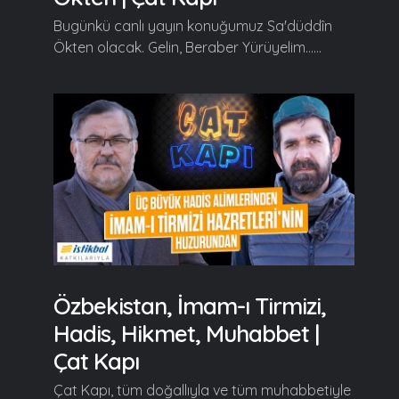
Bugünkü canlı yayın konuğumuz Sa'düddîn
Ökten olacak. Gelin, Beraber Yürüyelim......
Özbekistan, İmam-ı Tirmizi,
Hadis, Hikmet, Muhabbet |
Çat Kapı
Çat Kapı, tüm doğallıyla ve tüm muhabbetiyle