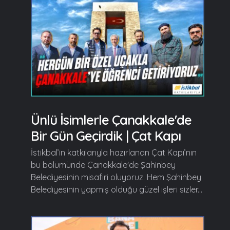
Ünlü İsimlerle Çanakkale'de
Bir Gün Geçirdik | Çat Kapı
İstikbal’in katkılarıyla hazırlanan Çat Kapı’nın
bu bölümünde Çanakkale'de Şahinbey
Belediyesinin misafiri oluyoruz. Hem Şahinbey
Belediyesinin yapmış olduğu güzel işleri sizler...