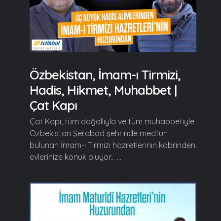
Özbekistan, İmam-ı Tirmizi,
Hadis, Hikmet, Muhabbet |
Çat Kapı
Çat Kapı, tüm doğallıyla ve tüm muhabbetiyle
Özbekistan Şerabad şehrinde medfun
bulunan İmam-ı Tirmizi hazretlerinin kabrinden
evlerinize konuk oluyor... ...