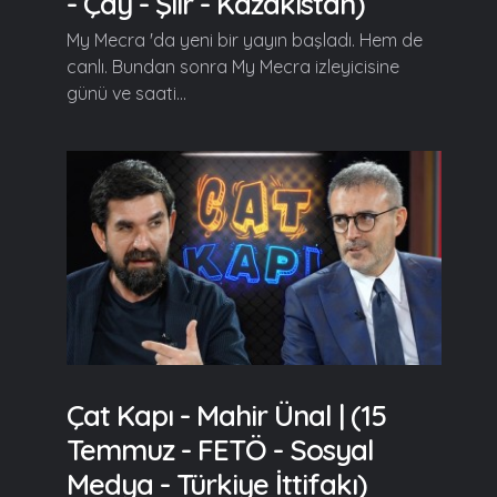
- Çay - Şiir - Kazakistan)
My Mecra 'da yeni bir yayın başladı. Hem de
canlı. Bundan sonra My Mecra izleyicisine
günü ve saati...
Çat Kapı - Mahir Ünal | (15
Temmuz - FETÖ - Sosyal
Medya - Türkiye İttifakı)