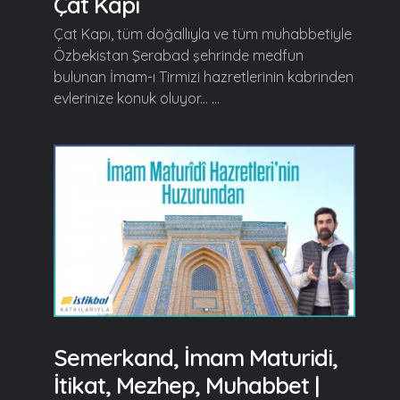
Çat Kapı
Çat Kapı, tüm doğallıyla ve tüm muhabbetiyle
Özbekistan Şerabad şehrinde medfun
bulunan İmam-ı Tirmizi hazretlerinin kabrinden
evlerinize konuk oluyor... ...
Semerkand, İmam Maturidi,
İtikat, Mezhep, Muhabbet |