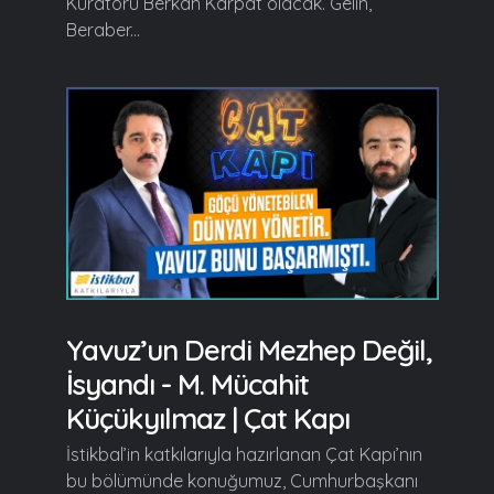
Küratörü Berkan Karpat olacak. Gelin,
Beraber...
Yavuz’un Derdi Mezhep Değil,
İsyandı - M. Mücahit
Küçükyılmaz | Çat Kapı
İstikbal’in katkılarıyla hazırlanan Çat Kapı’nın
bu bölümünde konuğumuz, Cumhurbaşkanı