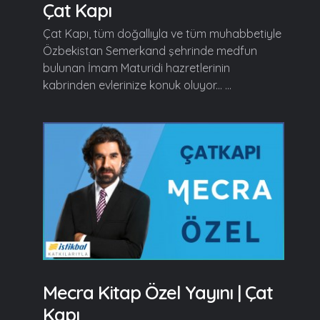
Çat Kapı
Çat Kapı, tüm doğallıyla ve tüm muhabbetiyle
Özbekistan Semerkand şehrinde medfun
bulunan İmam Maturidi hazretlerinin
kabrinden evlerinize konuk oluyor... ...
Mecra Kitap Özel Yayını | Çat
Kapı